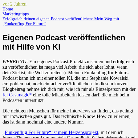
vor 2 Jahren
Home
Marketingtipps
Erfolgreich deinen eigenen Podcast veröffentlichen: Mein Weg mit
„Funkenflug For Future“
Eigenen Podcast veröffentlichen
mit Hilfe von KI
WERBUNG:
Ein eigenes Podcast-Projekt zu starten und erfolgreich
zu veröffentlichen ist mega viel Arbeit, die sich aber lohnt, wenn
dein Ziel ist, die Welt zu retten :). Meinen Funkenflug for Future-
Podcast kann ich mit einer tollen KI, die mir Stephanie Kowalski
emfpohlen hat, noch einfacher veröffentlichen. In diesem kurzen
Blogbeitrag nehme ich dich mit, wie ich mir als Einzelperson mit der
KI Castmagic*
eine tolle Mitarbeiterin leisten darf, die mich beim
Podcasten unterstützt.
Die richtigen Menschen für meine Interviews zu finden, das gelingt
mir inzwischen ganz gut. Das technische Know-How zu erlernen,
das ist dann nochmal eine andere Nummr.
„Funkenflug For Future“ ist mein Herzensprojekt
, mit dem ich
ImpactThemen rund um mentale Gesundheit, Selbstwirksamkeit und