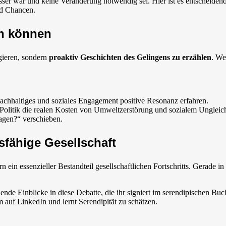
esser war und keine Veränderung notwendig sei. Hier ist es entscheiden
nd Chancen.
en können
agieren, sondern
proaktiv Geschichten des Gelingens zu erzählen
. We
achhaltiges und soziales Engagement positive Resonanz erfahren.
Politik die realen Kosten von Umweltzerstörung und sozialem Ungleic
agen?“ verschieben.
tsfähige Gesellschaft
n ein essenzieller Bestandteil gesellschaftlichen Fortschritts. Gerade 
nde Einblicke in diese Debatte, die ihr signiert im serendipischen Bu
m auf LinkedIn und lernt Serendipität zu schätzen.