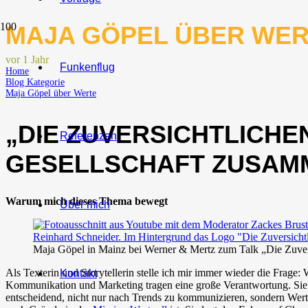
MAJA GÖPEL ÜBER WE
vor 1 Jahr
Funkenflug
Home
Blog Kategorie
Maja Göpel über Werte
„DIE ZUVERSICHTLICHE
Referenzen
GESELLSCHAFT ZUSAM
Warum mich dieses Thema bewegt
Über mich
Maja Göpel in Mainz bei Werner & Mertz zum Talk „Die Zuver
Als Texterin und Storytellerin stelle ich mir immer wieder die Frage
Kontakt
Kommunikation und Marketing tragen eine große Verantwortung. Sie b
entscheidend, nicht nur nach Trends zu kommunizieren, sondern Werte 