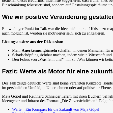
bedienen dieses Bedürfnis, indem sie suggerieren, dass früher alles b
Einschränkung fokussiert sind, sondern auf Gestaltungsspielräume u
Wie wir positive Veränderung gestalt
Ein wichtiger Punkt im Talk war die Idee, nicht nur auf Krisen zu re
auch möglich ist, werden sie motivierter sein, sich zu engagieren.
Lösungsansätze aus der Diskussion:
Mehr
Anerkennungsinseln
schaffen, in denen Menschen für n
Schadschöpfung sichtbar machen, indem wir in Wirtschaft und 
Den Fokus von „Was fehlt uns?“ hin zu „Was können wir beitr
Fazit: Werte als Motor für eine zukunf
Der Talk zeigte deutlich: Werte sind keine veralteten Konzepte, sonder
im persönlichen Umfeld, in Unternehmen oder auf politischer Ebene.
Maja Göpel und Reinhard Schneider liefern mit ihren Büchern tiefgehe
Ideengeber und Initator des Formats „Die Zuversichtlichen“. Folgt ih
Werte – Ein Kompass für die Zukunft von Maja Göpel