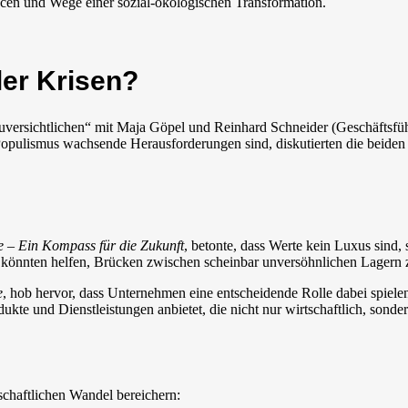
en und Wege einer sozial-ökologischen Transformation.
ller Krisen?
uversichtlichen“ mit Maja Göpel und Reinhard Schneider (Geschäftsfü
d Populismus wachsende Herausforderungen sind, diskutierten die beide
e – Ein Kompass für die Zukunft
, betonte, dass Werte kein Luxus sind,
g könnten helfen, Brücken zwischen scheinbar unversöhnlichen Lagern 
e
, hob hervor, dass Unternehmen eine entscheidende Rolle dabei spielen
e und Dienstleistungen anbietet, die nicht nur wirtschaftlich, sondern
schaftlichen Wandel bereichern: