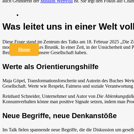
auch Gründerin der
Mission Wertvoll
ist. Sie legt den Fokus auf
Chanc
Was leitet uns in einer Welt vo
Diese Frage stand im Zentrum des Talks am 18. Februar 2025 „Die Z
moderiert von Zackes Brustik. In einer Zeit, in der Unsicherheit un
Home
Bedeutung sie für unsere Gesellschaft haben.
Werte als Orientierungshilfe
Maja Göpel, Transformationsforscherin und Autorin des Buches
Wert
Gesellschaft. Werte wie Respekt, Fairness und soziale Verantwortun
Reinhard Schneider, Unternehmer und Autor von
Die Ablenkungsfall
Konsumverhalten könne man positive Signale setzen, indem man Produkt
Neue Begriffe, neue Denkanstöße
Im Talk fielen spannende neue Begriffe, die die Diskussion um gesell