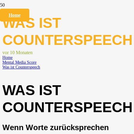
Home
WAS IST
COUNTERSPEECH
vor 10 Monaten
Home
Mental Media Score
Was ist Counterspeech
WAS IST
COUNTERSPEECH
Wenn Worte zurücksprechen