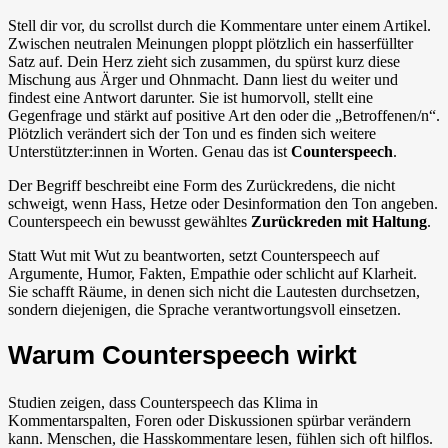
Stell dir vor, du scrollst durch die Kommentare unter einem Artikel.
Zwischen neutralen Meinungen ploppt plötzlich ein hasserfüllter
Satz auf. Dein Herz zieht sich zusammen, du spürst kurz diese
Mischung aus Ärger und Ohnmacht. Dann liest du weiter und
findest eine Antwort darunter. Sie ist humorvoll, stellt eine
Gegenfrage und stärkt auf positive Art den oder die „Betroffenen/n“.
Plötzlich verändert sich der Ton und es finden sich weitere
Unterstützter:innen in Worten. Genau das ist
Counterspeech
.
Der Begriff beschreibt eine Form des Zurückredens, die nicht
schweigt, wenn Hass, Hetze oder Desinformation den Ton angeben.
Counterspeech ein bewusst gewähltes
Zurückreden mit Haltung
.
Statt Wut mit Wut zu beantworten, setzt Counterspeech auf
Argumente, Humor, Fakten, Empathie oder schlicht auf Klarheit.
Sie schafft Räume, in denen sich nicht die Lautesten durchsetzen,
sondern diejenigen, die Sprache verantwortungsvoll einsetzen.
Warum Counterspeech wirkt
Studien zeigen, dass Counterspeech das Klima in
Kommentarspalten, Foren oder Diskussionen spürbar verändern
kann. Menschen, die Hasskommentare lesen, fühlen sich oft hilflos.