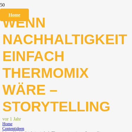
Home
WENN
NACHHALTIGKEIT
EINFACH
THERMOMIX
WÄRE –
STORYTELLING
vor 1 Jahr
Home
Contentideen