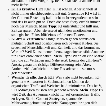
ausbaut, holt den Vorsprung, den Social Media alleine nicht
mehr liefert.
KI als kreative Hilfe
Klar, KI ist schnell. Aber schnell ist
nicht immer gleichbedeutend mit gut. Generative KI wird in
der Content-Erstellung bald nicht mehr wegzudenken sein –
und das ist auch gut so. Doch die beste Story erzählt immer
noch der Mensch.
Mein Tipp:
KI unterstützt und hilft uns,
Zeit zu sparen. Aber sie ersetzt nicht den emotionalen und
strategischen Feinschliff eines erfahrenen Texters.
KI-frei = Vertrauen?
Einige Marken gehen bereits den
mutigen Schritt und positionieren sich bewusst KI-frei. Sie
setzen auf Menschlichkeit und Echtheit, und das kommt an.
Warum? Weil Konsumenten heutzutage eine sensible Antenne
für Fakes entwickelt haben.
Mein Tipp:
Wenn du eine Marke
bist, die auf Vertrauen und Nähe setzt, könnte der „KI-freie“-
Ansatz genau die richtige Differenzierung sein. Aber:
Authentizität darf nicht nur eine Fassade sein – sie muss
gelebt werden.
Weniger Traffic durch KI?
Was viele nicht bedenken: KI-
generierte Antworten in Suchmaschinen könnten den
organischen Traffic auf Websites bald minimieren. Das heißt,
SEO-Strategien müssen neu gedacht werden.
Mein Tipp:
Es
wird Zeit, das Augenmerk nicht nur auf organischen Traffic
zu legen. Starke Content-Strategien, spannende
Mehrwertangebote und gezielte Kampagnen bringen dich