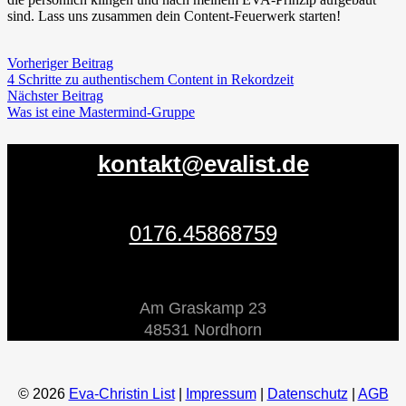
sind. Lass uns zusammen dein Content-Feuerwerk starten!
Vorheriger Beitrag
4 Schritte zu authentischem Content in Rekordzeit
Nächster Beitrag
Was ist eine Mastermind-Gruppe
kontakt@evalist.de
0176.45868759
Am Graskamp 23
48531 Nordhorn
© 2026
Eva-Christin List
|
Impressum
|
Datenschutz
|
AGB