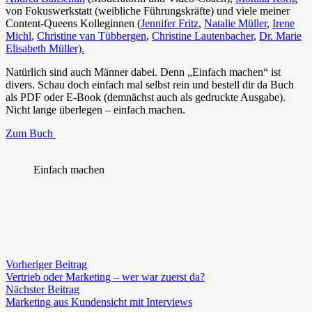
von Fokuswerkstatt (weibliche Führungskräfte) und viele meiner
Content-Queens Kolleginnen (
Jennifer Fritz
,
Natalie Müller
,
Irene
Michl
,
Christine van Tübbergen
,
Christine Lautenbacher
,
Dr. Marie
Elisabeth Müller).
Natürlich sind auch Männer dabei. Denn „Einfach machen“ ist
divers. Schau doch einfach mal selbst rein und bestell dir da Buch
als PDF oder E-Book (demnächst auch als gedruckte Ausgabe).
Nicht lange überlegen – einfach machen.
Zum Buch
Einfach machen
Vorheriger Beitrag
Vertrieb oder Marketing – wer war zuerst da?
Nächster Beitrag
Marketing aus Kundensicht mit Interviews