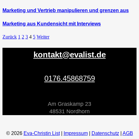
Marketing und Vertrieb manipulieren und grenzen aus
Marketing aus Kundensicht mit Interviews
Zurück
1
2
3
4
5
Weiter
kontakt@evalist.de
0176.45868759
Am Graskamp 23
48531 Nordhorn
© 2026
Eva-Christin List
|
Impressum
|
Datenschutz
|
AGB